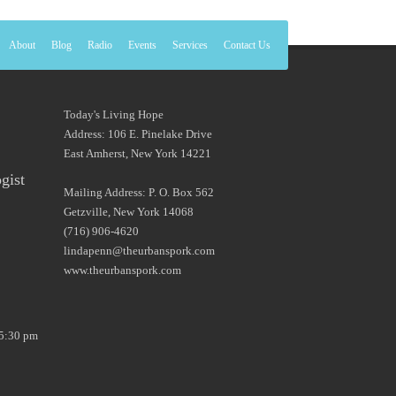
About
Blog
Radio
Events
Services
Contact Us
Today's Living Hope
Address: 106 E. Pinelake Drive
East Amherst, New York 14221
gist
Mailing Address: P. O. Box 562
Getzville, New York 14068
(716) 906-4620
lindapenn@theurbanspork.com
www.theurbanspork.com
5:30 pm