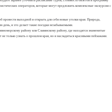
будьте заранее уточнить расписание туров, стоимость билетов и программу
ристических операторов, которые могут предложить комплексные экскурсии с
 провести выходной и открыть для себя новые уголки края. Природа,
ин день, и это делает такие поездки незабываемыми.
ивноморскому району или Славянскому району, где находятся знаменитые
 не только узнать о прошлом края, но и насладиться красивыми пейзажами.